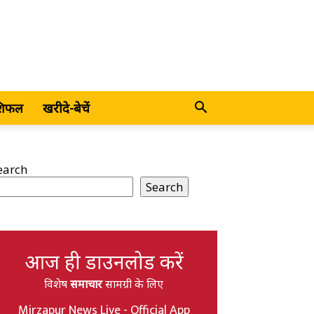
शिफल
खरीदे-बेचें
earch
Search
आज ही डाउनलोड करें
विशेष
समाचार
सामग्री के लिए
Mirzapur News Live - Official App