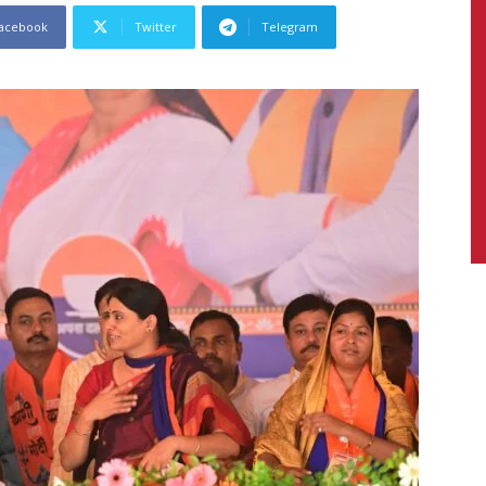
acebook
Twitter
Telegram
News,
Latest
News