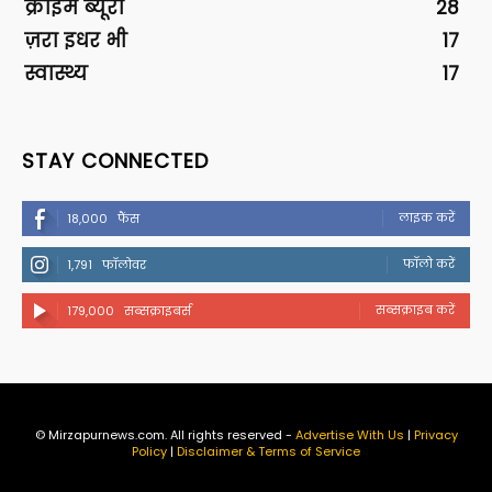
क्राइम ब्यूरो
28
ज़रा इधर भी
17
स्वास्थ्य
17
STAY CONNECTED
लाइक करें
18,000
फैंस
फॉलो करें
1,791
फॉलोवर
सब्सक्राइब करें
179,000
सब्सक्राइबर्स
© Mirzapurnews.com. All rights reserved -
Advertise With Us
|
Privacy
Policy
|
Disclaimer & Terms of Service