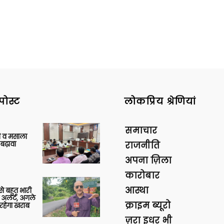
पोस्ट
लोकप्रिय श्रेणियां
समाचार
्जी व मसाला
बढ़ावा
राजनीति
अपना ज़िला
कारोबार
आस्था
 से बहुत भारी
 अलर्ट, अगले
क्राइम ब्यूरो
रहेगा खराब
ज़रा इधर भी