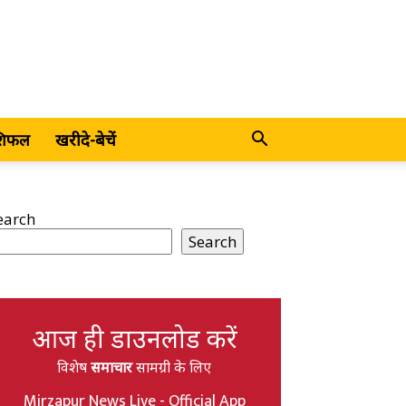
शिफल
खरीदे-बेचें
earch
Search
आज ही डाउनलोड करें
विशेष
समाचार
सामग्री के लिए
Mirzapur News Live - Official App