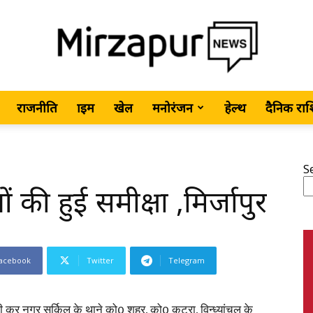
राजनीति
क्राइम
खेल
मनोरंजन
हेल्थ
दैनिक रा
MirzapurNews.com
S
की हुई समीक्षा ,मिर्जापुर
•
acebook
Twitter
Telegram
Hindi
ष्ठी कर नगर सर्किल के थाने को0 शहर, को0 कटरा, विन्ध्यांचल के