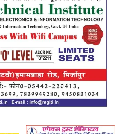
in
Hindi,
Today
Hindi