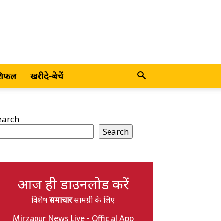
शिफल
खरीदे-बेचें
earch
Search
आज ही डाउनलोड करें
विशेष
समाचार
सामग्री के लिए
Mirzapur News Live - Official App