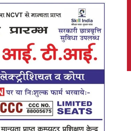
News,
Latest
News