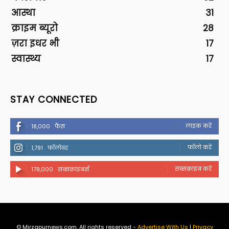
आस्था
31
क्राइम ब्यूरो
28
ज़रा इधर भी
17
स्वास्थ्य
17
STAY CONNECTED
लाइक करें
18,000
फैंस
फॉलो करें
1,791
फॉलोवर
सब्सक्राइब करें
179,000
सब्सक्राइबर्स
© Mirzapurnews.com. All rights reserved -
Advertise With Us
|
Privacy