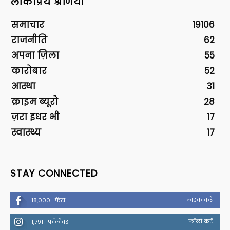
लोकप्रिय श्रेणियां
समाचार
19106
राजनीति
62
अपना ज़िला
55
कारोबार
52
आस्था
31
क्राइम ब्यूरो
28
ज़रा इधर भी
17
स्वास्थ्य
17
STAY CONNECTED
लाइक करें
18,000
फैंस
फॉलो करें
1,791
फॉलोवर