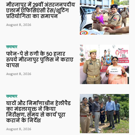
मीरजापुर में 29वीं अंतरजनपदीय
एलार्म एफिसिएंसी रेस/शूटिंग
प्रतियोगिता का समापन
August 8, 2026
समाचार
फोन-पे से ठगी के 50 हजार
रुपये मीरजापुर पुलिस ने कराए
वापस
August 8, 2026
समाचार
घाटों और निर्माणाधीन हेलीपैड
का मंडलायुक्त ने किया
निरीक्षण, समय से कार्य पूरा
कराने के निर्देश
August 8, 2026