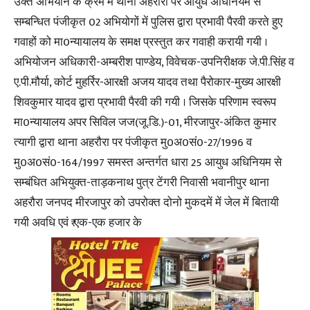
उक्त अभियान के क्रम में थाना अहरौरा पर आयुध अधिनियम से
सम्बन्धित पंजीकृत 02 अभियोगों में पुलिस द्वारा प्रभावी पैरवी करते हुए
गवाहों को मा0न्यायालय के समक्ष प्रस्तुत कर गवाही करायी गयी ।
अभियोजन अधिकारी-अम्बरीश पाण्डेय, विवेचक-उपनिरीक्षक जे.पी.सिंह व
ए.पी.मौर्या, कोर्ट मुहर्रिर-आरक्षी अजय यादव तथा पैरोकार-मुख्य आरक्षी
शिवकुमार यादव द्वारा प्रभावी पैरवी की गयी । जिसके परिणाम स्वरूप
मा0न्यायालय अपर सिविल जज(जू.डि.)-01, मीरजापुर-अंकित कुमार
त्यागी द्वारा थाना अहरौरा पर पंजीकृत मु0अ0सं0-27/1996 व
मु0अ0सं0-164/1997 समस्त अन्तर्गत धारा 25 आयुध अधिनियम से
सम्बंधित अभियुक्त-ताड़कनाथ पुत्र टेंगरी निवासी भवानीपुर थाना
अहरौरा जनपद मीरजापुर को उपरोक्त दोनो मुकदमें में जेल में बितायी
गयी अवधि एवं ₹ एक-एक हजार के