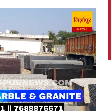
News,
Latest
News