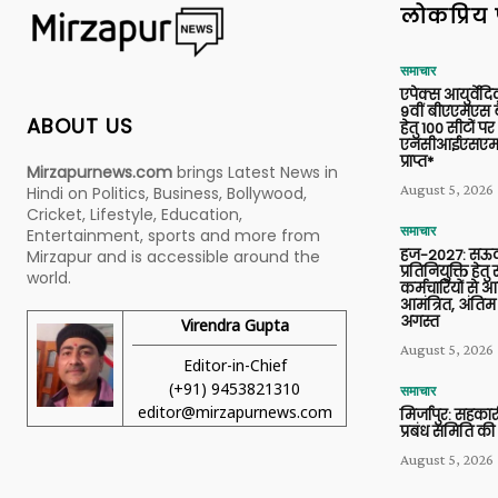
लोकप्रिय 
समाचार
एपेक्स आयुर्वेद
9वीं बीएएमएस बैच
ABOUT US
हेतु 100 सीटों पर
एनसीआईएसएम 
प्राप्त*
Mirzapurnews.com
brings Latest News in
August 5, 2026
Hindi on Politics, Business, Bollywood,
Cricket, Lifestyle, Education,
समाचार
Entertainment, sports and more from
हज-2027: सऊदी
Mirzapur and is accessible around the
प्रतिनियुक्ति हेत
world.
कर्मचारियों से 
आमंत्रित, अंतिम
अगस्त
Virendra Gupta
August 5, 2026
Editor-in-Chief
(+91) 9453821310
समाचार
editor@mirzapurnews.com
मिर्जापुर: सहकार
प्रबंध समिति की
August 5, 2026