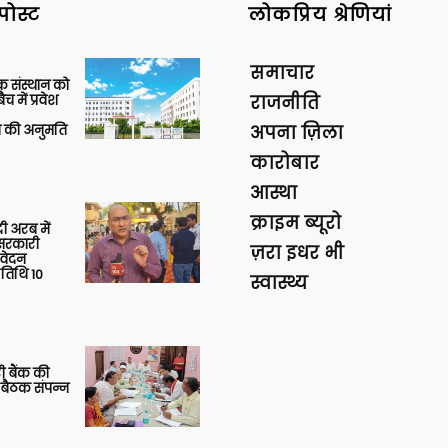
पोस्ट
लोकप्रिय श्रेणियां
समाचार
िक संस्थान को
 में प्रवेश
राजनीति
की अनुमति
अपना ज़िला
कारोबार
आस्था
क्राइम ब्यूरो
 अरब में
ु सरकारी
ज़रा इधर भी
आवेदन
 तिथि 10
स्वास्थ्य
ी बैंक की
 बैठक संपन्न