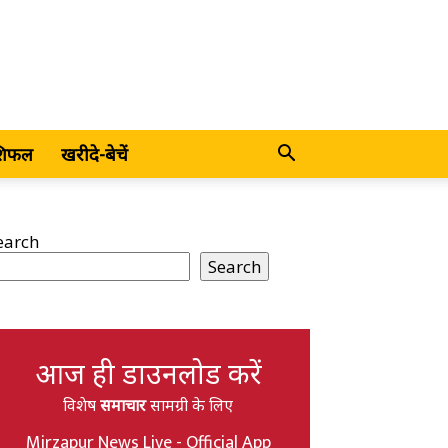
शिफल
खरीदे-बेचें
earch
Search
आज ही डाउनलोड करें
विशेष
समाचार
सामग्री के लिए
Mirzapur News Live - Official App