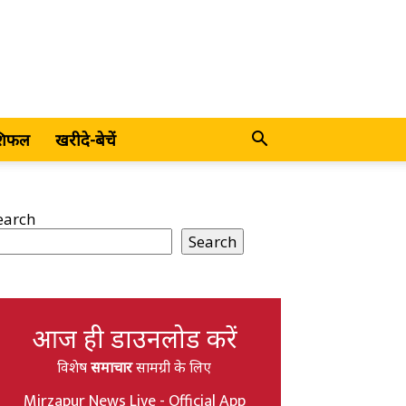
शिफल
खरीदे-बेचें
earch
Search
आज ही डाउनलोड करें
विशेष
समाचार
सामग्री के लिए
Mirzapur News Live - Official App