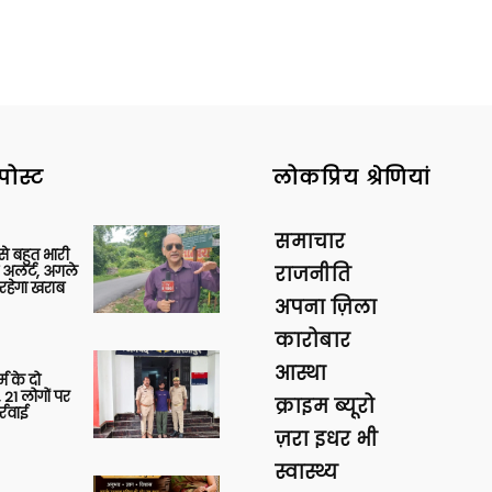
पोस्ट
लोकप्रिय श्रेणियां
समाचार
 से बहुत भारी
 अलर्ट, अगले
राजनीति
रहेगा खराब
अपना ज़िला
कारोबार
आस्था
र्म के दो
 21 लोगों पर
क्राइम ब्यूरो
्रवाई
ज़रा इधर भी
स्वास्थ्य