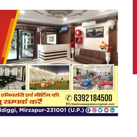
News,
Latest
News