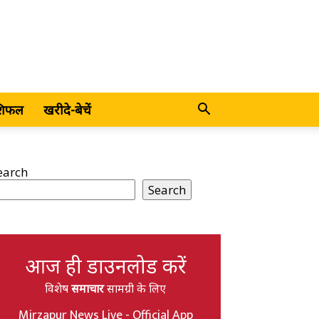
शिफल
खरीदे-बेचें
earch
Search
आज ही डाउनलोड करें
विशेष
समाचार
सामग्री के लिए
Mirzapur News Live - Official App