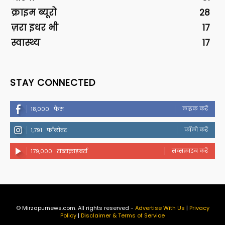
क्राइम ब्यूरो
28
ज़रा इधर भी
17
स्वास्थ्य
17
STAY CONNECTED
लाइक करें
18,000
फैंस
फॉलो करें
1,791
फॉलोवर
सब्सक्राइब करें
179,000
सब्सक्राइबर्स
© Mirzapurnews.com. All rights reserved -
Advertise With Us
|
Privacy
Policy
|
Disclaimer & Terms of Service