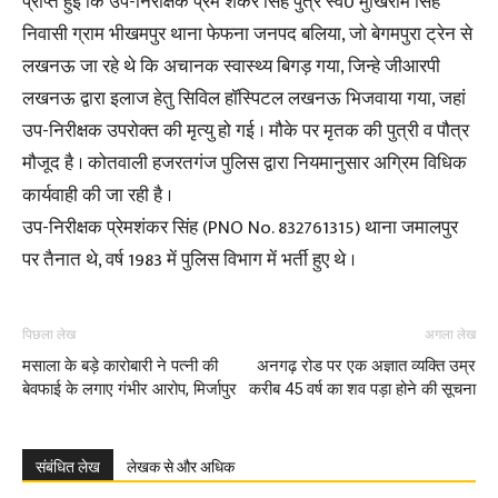
प्राप्त हुई कि उप-निरीक्षक प्रेम शंकर सिंह पुत्र स्व0 मुखिराम सिंह
निवासी ग्राम भीखमपुर थाना फेफना जनपद बलिया, जो बेगमपुरा ट्रेन से
लखनऊ जा रहे थे कि अचानक स्वास्थ्य बिगड़ गया, जिन्हे जीआरपी
लखनऊ द्वारा इलाज हेतु सिविल हॉस्पिटल लखनऊ भिजवाया गया, जहां
उप-निरीक्षक उपरोक्त की मृत्यु हो गई । मौके पर मृतक की पुत्री व पौत्र
मौजूद है । कोतवाली हजरतगंज पुलिस द्वारा नियमानुसार अग्रिम विधिक
कार्यवाही की जा रही है ।
उप-निरीक्षक प्रेमशंकर सिंह (PNO No. 832761315) थाना जमालपुर
पर तैनात थे, वर्ष 1983 में पुलिस विभाग में भर्ती हुए थे ।
पिछला लेख
अगला लेख
मसाला के बड़े कारोबारी ने पत्नी की
अनगढ़ रोड पर एक अज्ञात व्यक्ति उम्र
बेवफाई के लगाए गंभीर आरोप, मिर्जापुर
करीब 45 वर्ष का शव पड़ा होने की सूचना
संबंधित लेख
लेखक से और अधिक