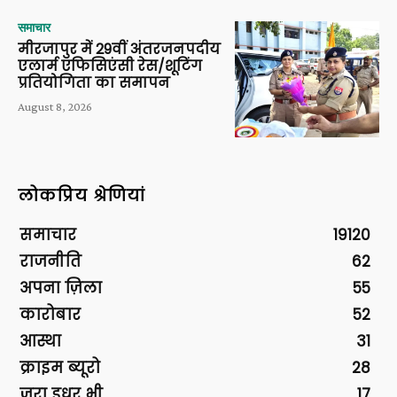
समाचार
मीरजापुर में 29वीं अंतरजनपदीय
एलार्म एफिसिएंसी रेस/शूटिंग
प्रतियोगिता का समापन
August 8, 2026
लोकप्रिय श्रेणियां
समाचार
19120
राजनीति
62
अपना ज़िला
55
कारोबार
52
आस्था
31
क्राइम ब्यूरो
28
ज़रा इधर भी
17