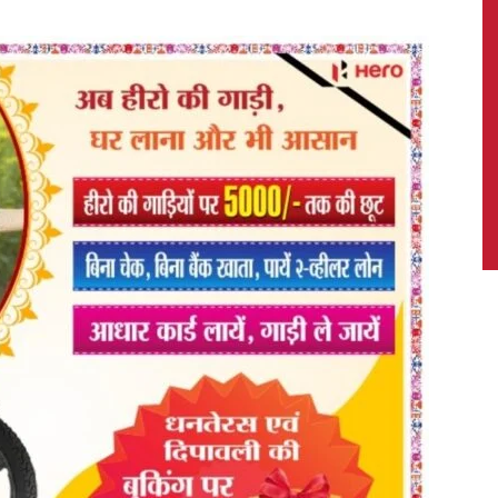
News,
Latest
News