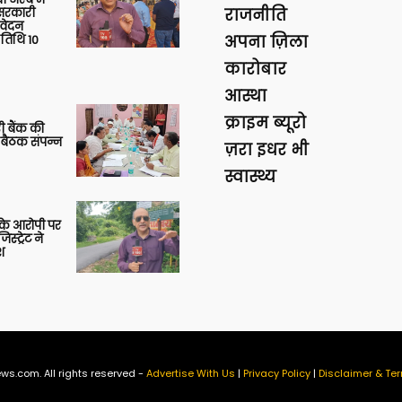
ु सरकारी
राजनीति
आवेदन
 तिथि 10
अपना ज़िला
कारोबार
आस्था
क्राइम ब्यूरो
ी बैंक की
 बैठक संपन्न
ज़रा इधर भी
स्वास्थ्य
या के आरोपी पर
स्ट्रेट ने
श
ws.com. All rights reserved -
Advertise With Us
|
Privacy Policy
|
Disclaimer & Ter