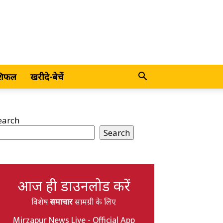
शिफल
खरीदे-बेचें
earch
Search
आज ही डाउनलोड करें
विशेष
समाचार
सामग्री के लिए
Mirzapur News Live - Official App