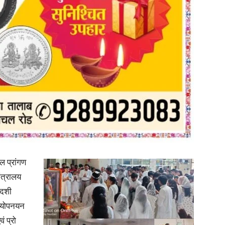
in
Hindi,
Today
ल प्रांगण
मंत्रालय
ोदशी
ष्योपनयन
ं प्रो
Hindi