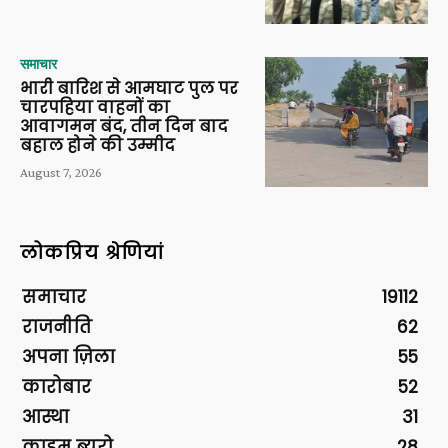
समाचार
भारी बारिश से आमघाट पुल पर
चारपहिया वाहनों का
आवागमन बंद, तीन दिन बाद
बहाल होने की उम्मीद
August 7, 2026
लोकप्रिय श्रेणियां
समाचार
19112
राजनीति
62
अपना ज़िला
55
कारोबार
52
आस्था
31
क्राइम ब्यूरो
28