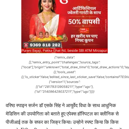
{“remix_data”:
[],”remix_entry_point”:”challenges”,”source_tags”:
[“local”],”origin”:”unknown”,”total_draw_time”:0,”total_draw_actions”:0,”
{},”tools_used”:
{},”is_sticker”:false,”edited_since_last_sticker_save”:false,”containsFTESt
{“version”:1,”sources”:
[{“id”:”281793139058211″,”type”:”ugc”},
{“id”:”314096429037211″,”type”:”ugc”}]}}
वरिष्ठ स्पाइन सर्जन डॉ एसके सिंह ने आयुर्वेद विधा के साथ आधुनिक
मेडिसिन की उपयोगिता को बताते हुए एपेक्स हॉस्पिटल का क्लीनिक से
पीजीआई तक के सफर का जिक्र किया। उन्होने स्पष्ट किया कि किस