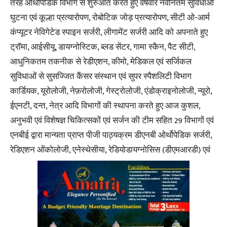
तरह ओर्थोपेडिक विभाग से शुरुआत करते हुए वर्षवार नवीनतम सुविधाओं
घुटना एवं कूल्हा प्रत्यारोपण, रोबोटिक जोड़ प्रत्यारोपण, सीटी ओ-आर्म
कंप्यूटर नेविगेटेड स्पाइन सर्जरी, लीगामेंट सर्जरी आदि को अपनाते हुए
ट्रॉमा, आईसीयू, डायग्नोस्टिक, ब्लड सेंटर, गामा स्कैन, पैट सीटी,
आधुनिकतम तकनीक से रेडीएशन, कीमो, मेडिकल एवं सर्जिकल
सुविधाओं से सुसज्जित कैंसर संस्थान एवं सुपर स्पैशलिटी विभाग
कार्डियक, यूरोलोजी, नेफ़रोलोजी, गेस्ट्रोलोजी, एंडोक्राइनोलोजी, न्यूरो,
ईएनटी, दन्त, नेत्र आदि विभागों की स्थापना करते हुए आज कुशल,
अनुभवी एवं विशेषज्ञ चिकित्सकों एवं सर्जन की टीम सहित 29 विभागों एवं
एनबीई द्वारा मान्यता प्राप्त पीजी पाठ्यक्रम डीएनबी ओर्थोपेडिक सर्जरी,
रेडिएशन ओंकोलोजी, एनेस्थेसीया, रेडियोडायग्नोसिस (डीएमआरडी) एवं