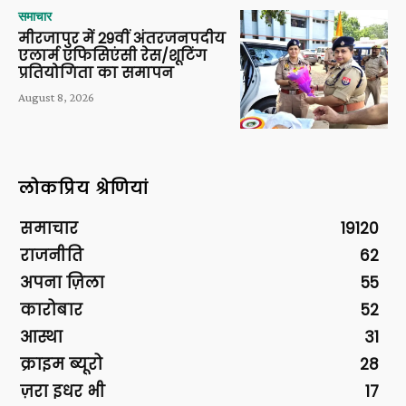
समाचार
मीरजापुर में 29वीं अंतरजनपदीय
एलार्म एफिसिएंसी रेस/शूटिंग
प्रतियोगिता का समापन
August 8, 2026
लोकप्रिय श्रेणियां
समाचार
19120
राजनीति
62
अपना ज़िला
55
कारोबार
52
आस्था
31
क्राइम ब्यूरो
28
ज़रा इधर भी
17