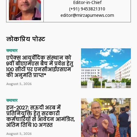
Editor-in-Chief
(+91) 9453821310
editor@mirzapurnews.com
लोकप्रिय पोस्ट
समाचार
एपेक्स आयुर्वेदिक संस्थान को
9वीं बीएएमएस बैच में प्रवेश हेतु
100 सीटों पर एनसीआईएसएम
की अनुमति प्राप्त*
August 5, 2026
समाचार
हज-2027: सऊदी अरब में
प्रतिनियुक्ति हेतु सरकारी
कर्मचारियों से आवेदन आमंत्रित,
अंतिम तिथि 10 अगस्त
August 5, 2026