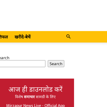
शिफल
खरीदे-बेचें
earch
Search
आज ही डाउनलोड करें
विशेष
समाचार
सामग्री के लिए
Mirzapur News Live - Official App