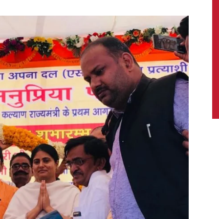
News,
Latest
News