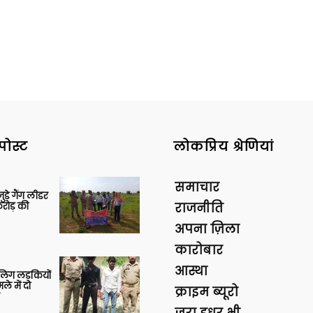
पोस्ट
लोकप्रिय श्रेणियां
समाचार
ुड़े गैंग लीडर
रोड़ की
राजनीति
अपना ज़िला
कारोबार
आस्था
बालिग लड़कियों
े में दो
क्राइम ब्यूरो