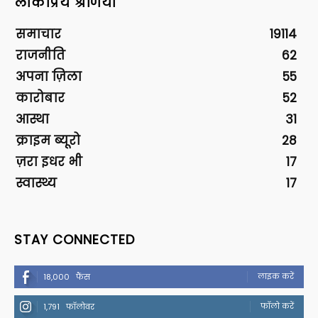
लोकप्रिय श्रेणियां
समाचार
19114
राजनीति
62
अपना ज़िला
55
कारोबार
52
आस्था
31
क्राइम ब्यूरो
28
ज़रा इधर भी
17
स्वास्थ्य
17
STAY CONNECTED
लाइक करें
18,000
फैंस
फॉलो करें
1,791
फॉलोवर