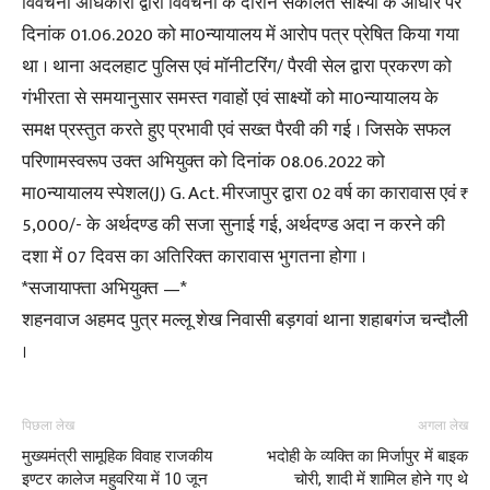
विवेचना अधिकारी द्वारा विवेचना के दौरान संकलित साक्ष्यों के आधार पर
दिनांक 01.06.2020 को मा0न्यायालय में आरोप पत्र प्रेषित किया गया
था । थाना अदलहाट पुलिस एवं मॉनीटरिंग/ पैरवी सेल द्वारा प्रकरण को
गंभीरता से समयानुसार समस्त गवाहों एवं साक्ष्यों को मा0न्यायालय के
समक्ष प्रस्तुत करते हुए प्रभावी एवं सख्त पैरवी की गई । जिसके सफल
परिणामस्वरूप उक्त अभियुक्त को दिनांक 08.06.2022 को
मा0न्यायालय स्पेशल(J) G. Act. मीरजापुर द्वारा 02 वर्ष का कारावास एवं ₹
5,000/- के अर्थदण्ड की सजा सुनाई गई, अर्थदण्ड अदा न करने की
दशा में 07 दिवस का अतिरिक्त कारावास भुगतना होगा ।
*सजायाफ्ता अभियुक्त —*
शहनवाज अहमद पुत्र मल्लू शेख निवासी बड़गवां थाना शहाबगंज चन्दौली
।
पिछला लेख
अगला लेख
मुख्यमंत्री सामूहिक विवाह राजकीय
भदोही के व्यक्ति का मिर्जापुर में बाइक
इण्टर कालेज महुवरिया में 10 जून
चोरी, शादी में शामिल होने गए थे