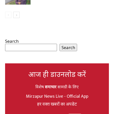
Search
Search
आज ही डाउनलोड करें
विशेष
समाचार
सामग्री के लिए
Mirzapur News Live - Official App
हर वक्त खबरों का अपडेट