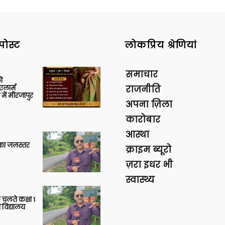
पोस्ट
लोकप्रिय श्रेणियां
समाचार
ी
लार्म
राजनीति
में मीरजापुर
अपना ज़िला
कारोबार
आस्था
गा का जलस्तर
क्राइम ब्यूरो
ज़रा इधर भी
स्वास्थ्य
 चलते कक्षा 1
 विद्यालय