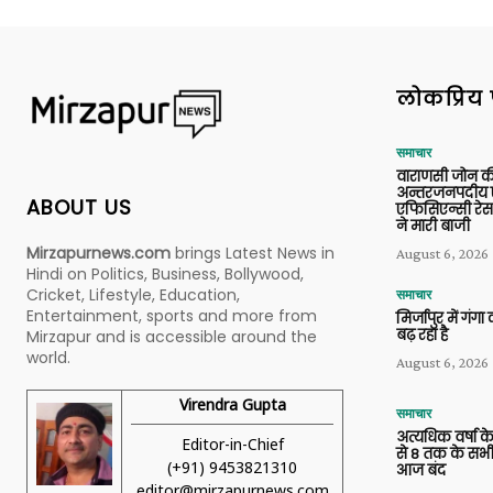
लोकप्रिय 
समाचार
वाराणसी जोन क
अन्तरजनपदीय ए
ABOUT US
एफिसिएन्सी रेस 
ने मारी बाजी
Mirzapurnews.com
brings Latest News in
August 6, 2026
Hindi on Politics, Business, Bollywood,
Cricket, Lifestyle, Education,
समाचार
Entertainment, sports and more from
मिर्जापुर में गं
बढ़ रहा है
Mirzapur and is accessible around the
world.
August 6, 2026
Virendra Gupta
समाचार
अत्यधिक वर्षा के
Editor-in-Chief
से 8 तक के सभी
(+91) 9453821310
आज बंद
editor@mirzapurnews.com