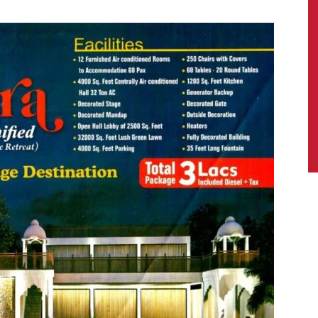
News,
Latest
News