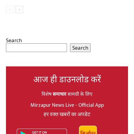
Search
Search
आज ही डाउनलोड करें
विशेष
समाचार
सामग्री के लिए
Mirzapur News Live - Official App
हर वक्त खबरों का अपडेट