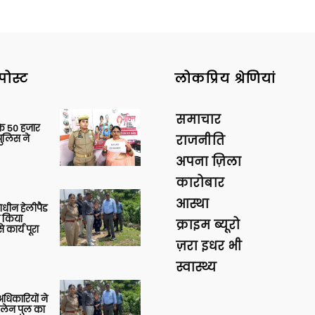
पोस्ट
लोकप्रिय श्रेणियां
समाचार
के 50 हजार
पुलिस ने
राजनीति
अपना ज़िला
कारोबार
आस्था
णाधीन हेलीपैड
े किया
क्राइम ब्यूरो
 कार्य पूरा
ज़रा इधर भी
स्वास्थ्य
 अधिकारियों ने
 लेन पुल का