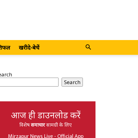
शिफल
खरीदे-बेचें
earch
Search
आज ही डाउनलोड करें
विशेष
समाचार
सामग्री के लिए
Mirzapur News Live - Official App