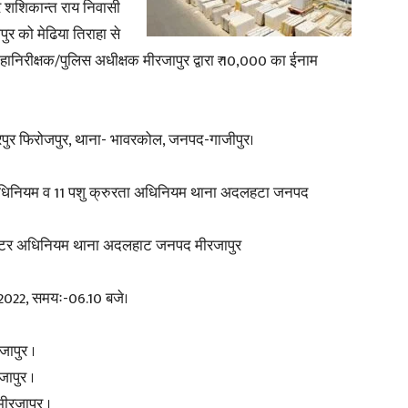
र शशिकान्त राय निवासी
र को मेढिया तिराहा से
हानिरीक्षक/पुलिस अधीक्षक मीरजापुर द्वारा ₹ 10,000 का ईनाम
News
बीरपुर फिरोजपुर, थाना- भावरकोल, जनपद-गाजीपुर।
अधिनियम व 11 पशु क्रुरता अधिनियम थाना अदलहटा जनपद
Paper
ंगेस्टर अधिनियम थाना अदलहाट जनपद मीरजापुर
5.2022, समयः-06.10 बजे।
जापुर ।
जापुर ।
ीरजापुर ।