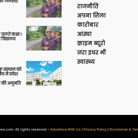
गा का जलस्तर
राजनीति
अपना ज़िला
कारोबार
आस्था
 चलते कक्षा 1
 विद्यालय
क्राइम ब्यूरो
ज़रा इधर भी
स्वास्थ्य
िक संस्थान को
 में प्रवेश
की अनुमति
ws.com. All rights reserved -
Advertise With Us
|
Privacy Policy
|
Disclaimer & Ter