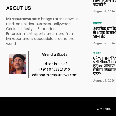
मिर्जापुर में गं
बढ़ रहा है
ABOUT US
August 6, 2026
Mirzapurnews.com
brings Latest News in
Hindi on Politics, Business, Bollywood,
समाचार
Cricket, Lifestyle, Education,
अत्यधिक वर्षा के
से 8 तक के सभी
Entertainment, sports and more from
आज बंद
Mirzapur and is accessible around the
world.
August 6, 2026
समाचार
Virendra Gupta
एपेक्स आयुर्वेद
9वीं बीएएमएस बैच
Editor-in-Chief
हेतु 100 सीटों पर
(+91) 9453821310
एनसीआईएसएम 
प्राप्त*
editor@mirzapurnews.com
August 5, 2026
© Mirzapurne