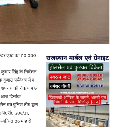
in
Hindi,
ेस्टर एक्ट का ₹ 10,000
ुमार सिंह के निर्देशन
कुशल पर्यवेक्षण में व
 में अपराध की रोकथाम एवं
Today
ें आज दिनांक
सेन मय पुलिस टीम द्वारा
ु0अ0सं0-208/21,
म्बन्धित 06 माह से
Hindi