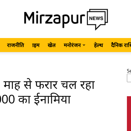
राजनीति
क्राइम
खेल
मनोरंजन
हेल्थ
दैनिक रा
MirzapurNews.com
S
06 माह से फरार चल रहा
•
0,000 का ईनामिया
Hindi