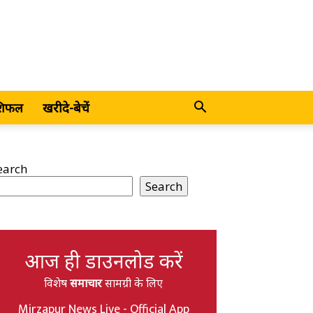
शिफल
खरीदे-बेचें
earch
Search
आज ही डाउनलोड करें
विशेष
समाचार
सामग्री के लिए
Mirzapur News Live - Official App