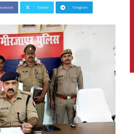
acebook
Twitter
Telegram
News,
Latest
News