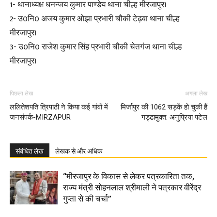
1- थानाध्यक्ष धनन्जय कुमार पाण्डेय थाना चील्ह मीरजापुर।
2- उ0नि0 अजय कुमार ओझा प्रभारी चौकी टेढ़वा थाना चील्ह
मीरजापुर।
3- उ0नि0 राजेश कुमार सिंह प्रभारी चौकी चेतगंज थाना चील्ह
मीरजापुर।
पिछला लेख
अगला लेख
ललितेशपति त्रिपाठी ने किया कई गांवों में
मिर्जापुर की 1062 सड़कें हो चुकी हैं
जनसंपर्क-MIRZAPUR
गड्ढामुक्त: अनुप्रिया पटेल
संबंधित लेख
लेखक से और अधिक
“मीरजापुर के विकास से लेकर पत्रकारिता तक,
राज्य मंत्री सोहनलाल श्रीमाली ने पत्रकार वीरेंद्र
गुप्ता से की चर्चा”