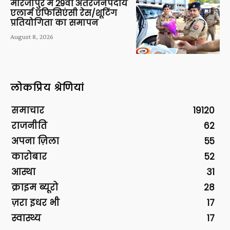
मीरजापुर में 29वीं अंतरजनपदीय
एलार्म एफिसिएंसी रेस/शूटिंग
प्रतियोगिता का समापन
August 8, 2026
लोकप्रिय श्रेणियां
समाचार
19120
राजनीति
62
अपना ज़िला
55
कारोबार
52
आस्था
31
क्राइम ब्यूरो
28
ज़रा इधर भी
17
स्वास्थ्य
17