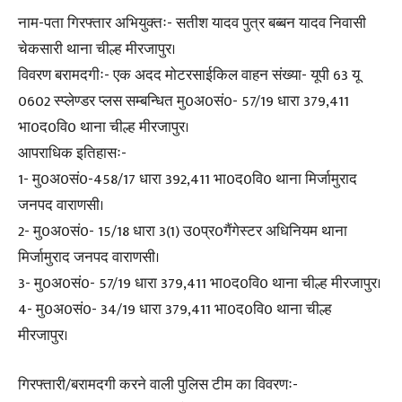
नाम-पता गिरफ्तार अभियुक्तः- सतीश यादव पुत्र बब्बन यादव निवासी
चेकसारी थाना चील्ह मीरजापुर।
विवरण बरामदगीः- एक अदद मोटरसाईकिल वाहन संख्या- यूपी 63 यू
0602 स्प्लेण्डर प्लस सम्बन्धित मु0अ0सं0- 57/19 धारा 379,411
भा0द0वि0 थाना चील्ह मीरजापुर।
आपराधिक इतिहासः-
1- मु0अ0सं0-458/17 धारा 392,411 भा0द0वि0 थाना मिर्जामुराद
जनपद वाराणसी।
2- मु0अ0सं0- 15/18 धारा 3(1) उ0प्र0गैंगेस्टर अधिनियम थाना
मिर्जामुराद जनपद वाराणसी।
3- मु0अ0सं0- 57/19 धारा 379,411 भा0द0वि0 थाना चील्ह मीरजापुर।
4- मु0अ0सं0- 34/19 धारा 379,411 भा0द0वि0 थाना चील्ह
मीरजापुर।
गिरफ्तारी/बरामदगी करने वाली पुलिस टीम का विवरणः-