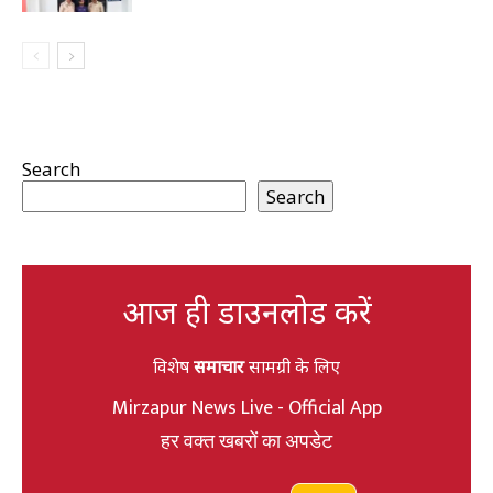
Search
Search
आज ही डाउनलोड करें
विशेष
समाचार
सामग्री के लिए
Mirzapur News Live - Official App
हर वक्त खबरों का अपडेट