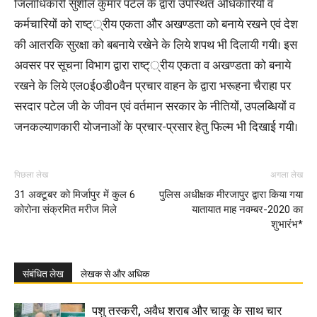
जिलाधिकारी सुशील कुमार पटेल के द्वारा उपस्थित अधिकारियों व
कर्मचारियों को राष्ट््रीय एकता और अखण्डता को बनाये रखने एवं देश
की आतरकि सुरक्षा को बबनाये रखेने के लिये शपथ भी दिलायी गयी। इस
अवसर पर सूचना विभाग द्वारा राष्ट््रीय एकता व अखण्डता को बनाये
रखने के लिये एल0ई0डी0वैन प्रचार वाहन के द्वारा भरूहना चैराहा पर
सरदार पटेल जी के जीवन एवं वर्तमान सरकार के नीतियों, उपलब्धियों व
जनकल्याणकारी योजनाओं के प्रचार-प्रसार हेतु फिल्म भी दिखाई गयी।
पिछला लेख
अगला लेख
31 अक्टूबर को मिर्जापुर में कुल 6
पुलिस अधीक्षक मीरजापुर द्वारा किया गया
कोरोना संक्रमित मरीज मिले
यातायात माह नवम्बर-2020 का
शुभारंभ*
संबंधित लेख
लेखक से और अधिक
पशु तस्करी, अवैध शराब और चाकू के साथ चार