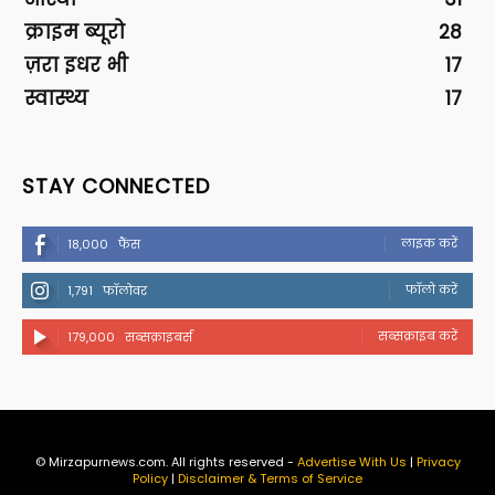
क्राइम ब्यूरो
28
ज़रा इधर भी
17
स्वास्थ्य
17
STAY CONNECTED
लाइक करें
18,000
फैंस
फॉलो करें
1,791
फॉलोवर
सब्सक्राइब करें
179,000
सब्सक्राइबर्स
© Mirzapurnews.com. All rights reserved -
Advertise With Us
|
Privacy
Policy
|
Disclaimer & Terms of Service