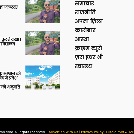
समाचार
गा का जलस्तर
राजनीति
अपना ज़िला
कारोबार
आस्था
 चलते कक्षा 1
 विद्यालय
क्राइम ब्यूरो
ज़रा इधर भी
स्वास्थ्य
िक संस्थान को
 में प्रवेश
की अनुमति
ws.com. All rights reserved -
Advertise With Us
|
Privacy Policy
|
Disclaimer & Ter