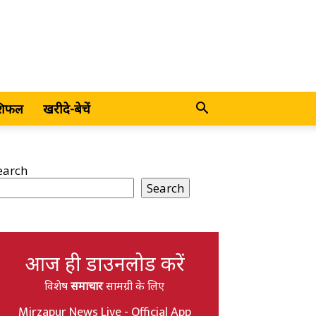
शिफल
खरीदे-बेचें
earch
Search
आज ही डाउनलोड करें
विशेष
समाचार
सामग्री के लिए
Mirzapur News Live - Official App