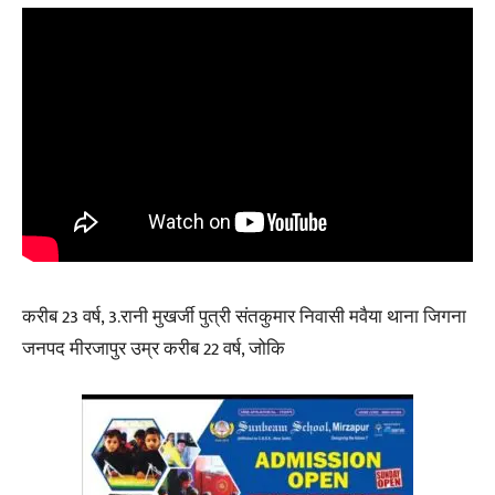
करीब 23 वर्ष, 3.रानी मुखर्जी पुत्री संतकुमार निवासी मवैया थाना जिगना
जनपद मीरजापुर उम्र करीब 22 वर्ष, जोकि