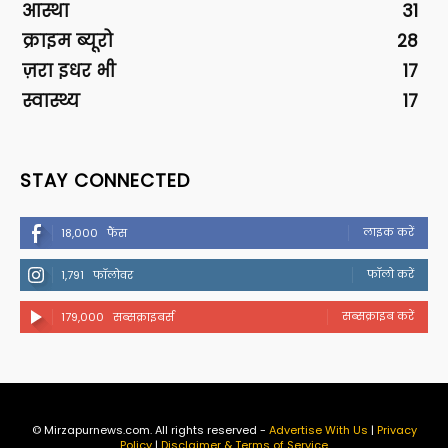
आस्था
31
क्राइम ब्यूरो
28
ज़रा इधर भी
17
स्वास्थ्य
17
STAY CONNECTED
लाइक करें
18,000
फैंस
फॉलो करें
1,791
फॉलोवर
सब्सक्राइब करें
179,000
सब्सक्राइबर्स
© Mirzapurnews.com. All rights reserved -
Advertise With Us
|
Privacy
Policy
|
Disclaimer & Terms of Service