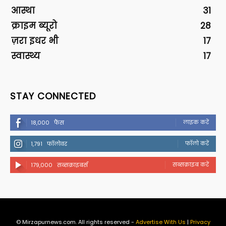
आस्था
31
क्राइम ब्यूरो
28
ज़रा इधर भी
17
स्वास्थ्य
17
STAY CONNECTED
लाइक करें
18,000
फैंस
फॉलो करें
1,791
फॉलोवर
सब्सक्राइब करें
179,000
सब्सक्राइबर्स
© Mirzapurnews.com. All rights reserved -
Advertise With Us
|
Privacy