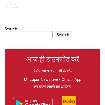
Search
Search
आज ही डाउनलोड करें
विशेष
समाचार
सामग्री के लिए
Mirzapur News Live - Official App
हर वक्त खबरों का अपडेट