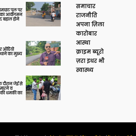
समाचार
आमघाट पुल पर
ों का आवागमन
राजनीति
द बहाल होने
अपना ज़िला
कारोबार
आस्था
र ऑडियो
क्राइम ब्यूरो
थाने का मुख्य
ज़रा इधर भी
स्वास्थ्य
 दौरान जेई से
 मारने व
ाने की धमकी का