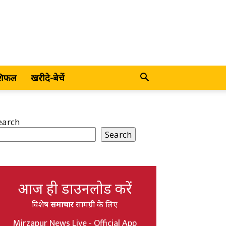
शिफल
खरीदे-बेचें
earch
Search
आज ही डाउनलोड करें
विशेष
समाचार
सामग्री के लिए
Mirzapur News Live - Official App