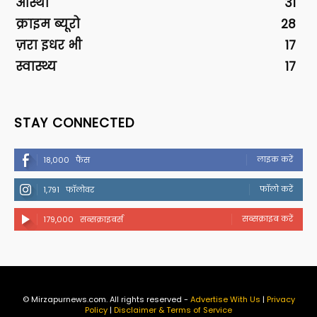
आस्था
31
क्राइम ब्यूरो
28
ज़रा इधर भी
17
स्वास्थ्य
17
STAY CONNECTED
लाइक करें
18,000
फैंस
फॉलो करें
1,791
फॉलोवर
सब्सक्राइब करें
179,000
सब्सक्राइबर्स
© Mirzapurnews.com. All rights reserved -
Advertise With Us
|
Privacy
Policy
|
Disclaimer & Terms of Service