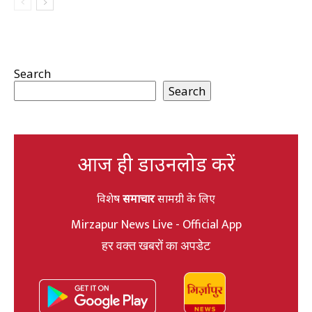
Search
Search
आज ही डाउनलोड करें
विशेष
समाचार
सामग्री के लिए
Mirzapur News Live - Official App
हर वक्त खबरों का अपडेट