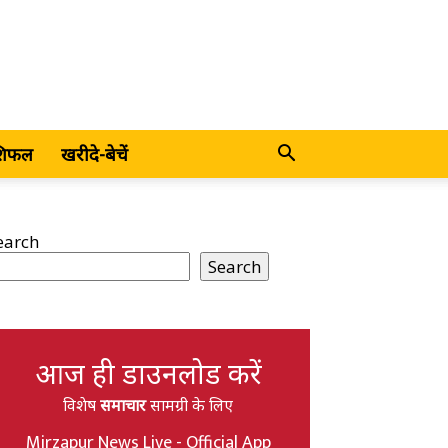
शिफल
खरीदे-बेचें
earch
Search
आज ही डाउनलोड करें
विशेष
समाचार
सामग्री के लिए
Mirzapur News Live - Official App