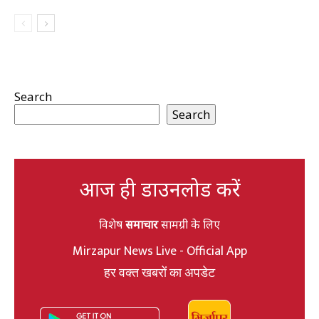
Search
Search
आज ही डाउनलोड करें
विशेष
समाचार
सामग्री के लिए
Mirzapur News Live - Official App
हर वक्त खबरों का अपडेट