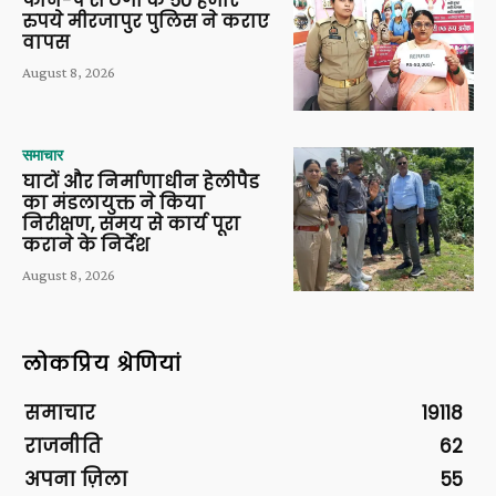
फोन-पे से ठगी के 50 हजार
रुपये मीरजापुर पुलिस ने कराए
वापस
August 8, 2026
समाचार
घाटों और निर्माणाधीन हेलीपैड
का मंडलायुक्त ने किया
निरीक्षण, समय से कार्य पूरा
कराने के निर्देश
August 8, 2026
लोकप्रिय श्रेणियां
समाचार
19118
राजनीति
62
अपना ज़िला
55