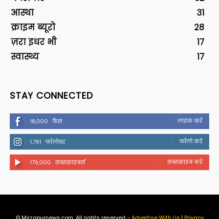
आस्था
31
क्राइम ब्यूरो
28
ज़रा इधर भी
17
स्वास्थ्य
17
STAY CONNECTED
लाइक करें
18,000
फैंस
फॉलो करें
1,791
फॉलोवर
सब्सक्राइब करें
179,000
सब्सक्राइबर्स
© Mirzapurnews.com. All rights reserved -
Advertise With Us
|
Privacy