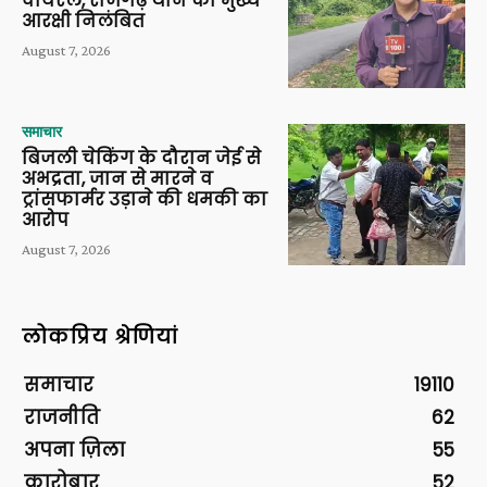
वायरल, राजगढ़ थाने का मुख्य
आरक्षी निलंबित
August 7, 2026
समाचार
बिजली चेकिंग के दौरान जेई से
अभद्रता, जान से मारने व
ट्रांसफार्मर उड़ाने की धमकी का
आरोप
August 7, 2026
लोकप्रिय श्रेणियां
समाचार
19110
राजनीति
62
अपना ज़िला
55
कारोबार
52