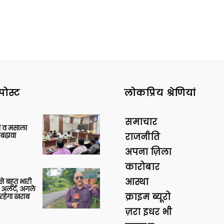
पोस्ट
लोकप्रिय श्रेणियां
समाचार
्जी व मसाला
बढ़ावा
राजनीति
अपना ज़िला
कारोबार
आस्था
 से बहुत भारी
 अलर्ट, अगले
क्राइम ब्यूरो
रहेगा खराब
ज़रा इधर भी