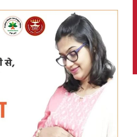
News,
Latest
News