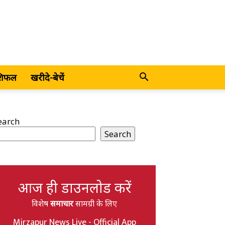
शिफल
खरीदे-बेचें
earch
Search
आज ही डाउनलोड करें
विशेष
समाचार
सामग्री के लिए
Mirzapur News Live - Official App