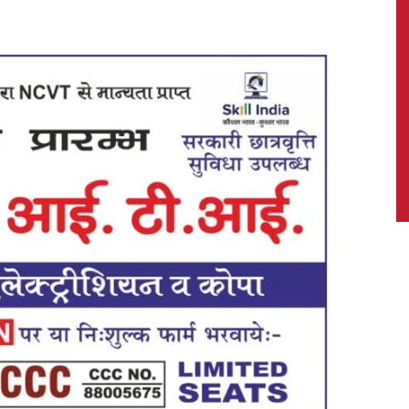
News,
Latest
News