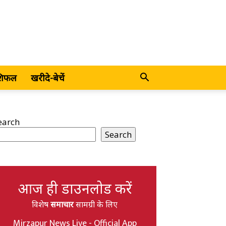
शिफल
खरीदे-बेचें
earch
Search
आज ही डाउनलोड करें
विशेष
समाचार
सामग्री के लिए
Mirzapur News Live - Official App