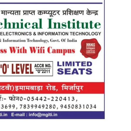
in
Hindi,
Today
Hindi