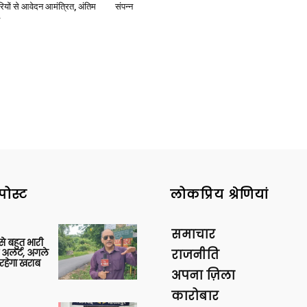
ियों से आवेदन आमंत्रित, अंतिम
संपन्न
पोस्ट
लोकप्रिय श्रेणियां
समाचार
 से बहुत भारी
 अलर्ट, अगले
राजनीति
रहेगा खराब
अपना ज़िला
कारोबार