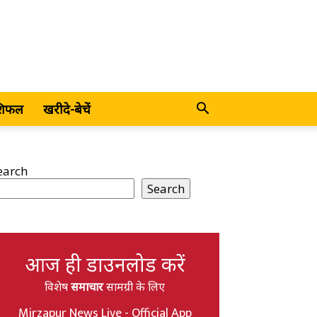
शिफल
खरीदे-बेचें
earch
Search
आज ही डाउनलोड करें
विशेष
समाचार
सामग्री के लिए
Mirzapur News Live - Official App