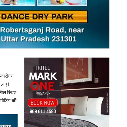
News
Paper
धिकारीगण
ल एवं
हसील स्थित
ी मीटिंग की