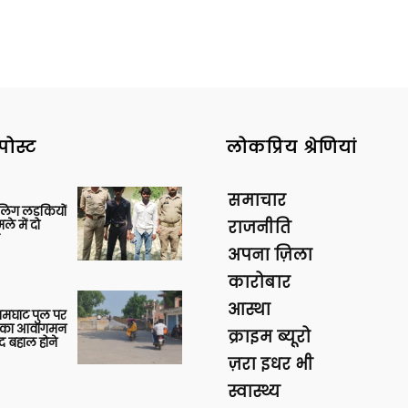
पोस्ट
लोकप्रिय श्रेणियां
समाचार
बालिग लड़कियों
े में दो
राजनीति
अपना ज़िला
कारोबार
आस्था
आमघाट पुल पर
ों का आवागमन
क्राइम ब्यूरो
द बहाल होने
ज़रा इधर भी
स्वास्थ्य