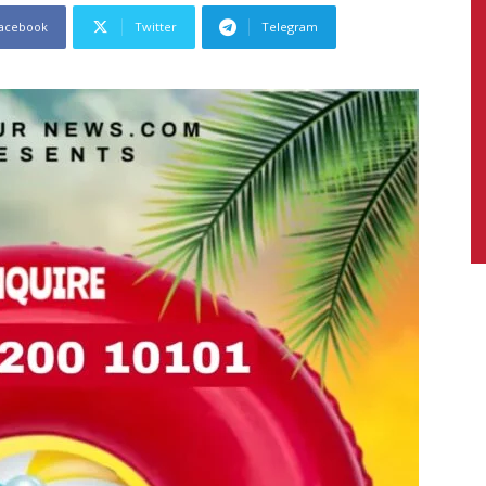
acebook
Twitter
Telegram
News,
Latest
News