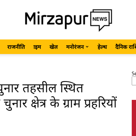
राजनीति
क्राइम
खेल
मनोरंजन
हेल्थ
दैनिक रा
MirzapurNews.com
S
ुनार तहसील स्थित
•
नार क्षेत्र के ग्राम प्रहरियों
Hindi