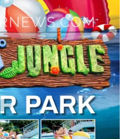
in
Hindi,
Today
Hindi