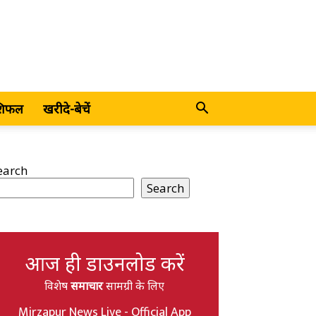
शिफल
खरीदे-बेचें
earch
Search
आज ही डाउनलोड करें
विशेष
समाचार
सामग्री के लिए
Mirzapur News Live - Official App