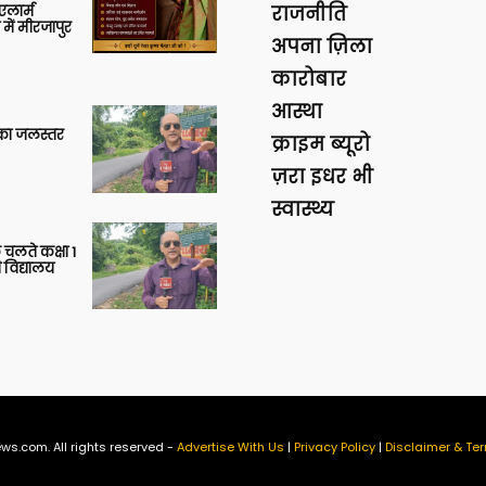
लार्म
राजनीति
में मीरजापुर
अपना ज़िला
कारोबार
आस्था
गा का जलस्तर
क्राइम ब्यूरो
ज़रा इधर भी
स्वास्थ्य
 चलते कक्षा 1
 विद्यालय
ws.com. All rights reserved -
Advertise With Us
|
Privacy Policy
|
Disclaimer & Ter