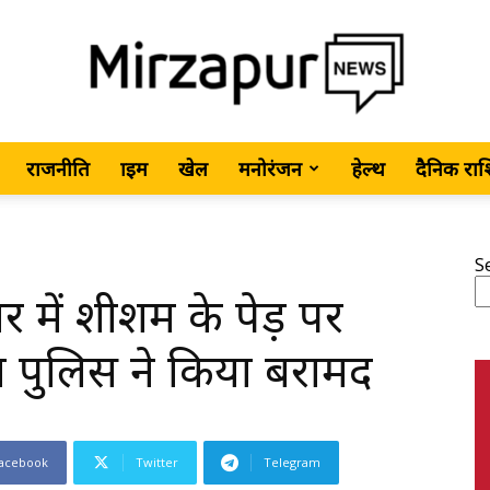
राजनीति
क्राइम
खेल
मनोरंजन
हेल्थ
दैनिक रा
MirzapurNews.com
S
र में शीशम के पेड़ पर
•
 पुलिस ने किया बरामद
acebook
Twitter
Telegram
Hindi