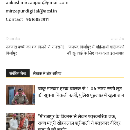
aakashmirzaapur@gmail.com
mirzapur.digital@aesl.in
Contact : 9616852911
पिछला लेख
अगला लेख
नवजात बच्ची का शव मिलने से सनसनी,
जनपद मिर्जापुर में महिलाओं बालिकाओं
मिर्जापुर
की सुनवाई के लिए जबरदस्त इंतजामात
संबंधित लेख
लेखक से और अधिक
चाकू मारकर ट्रक चालक से 1.06 लाख रुपये लूट
की सूचना निकली फर्जी, पुलिस पूछताछ में खुला राज
“मीरजापुर के विकास से लेकर पत्रकारिता तक,
राज्य मंत्री सोहनलाल श्रीमाली ने पत्रकार वीरेंद्र
गुप्ता से की चर्चा”