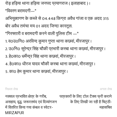
रोड़ हड़िया थाना हड़िया जनपद प्रयागराज ( इलाहाबाद ) ।
*विवरण बरामदगी—*
अभियुक्तगण के कब्जे से 04.448 किग्रा अवैध गांजा व एक अदद 315
बोर अवैध तमंचा मय 01 अदद जिन्दा कारतूस.
*गिरफ्तारी व बरामदगी करने वाली पुलिस टीम —*
1. व0उ0नि0 अरविन्द कुमार गुप्ता थाना कछवां, मीरजापुर ।
2. उ0नि0 सुरेन्द्र सिंह चौकी प्रभारी कस्बा थाना कछवां, मीरजापुर ।
3. हे0का0 धर्मेन्द्र सिंह थाना कछवां, मीरजापुर ।
4. हे0का0 धीरज यादव चौकी कस्बा थाना कछवां, मीरजापुर ।
5. का0 हेम कुमार थाना कछवां, मीरजापुर ।
पिछला लेख
अगला लेख
नक्सल प्रभावित क्षेत्र के गरीब,
पत्रकारों के लिए टोल टैक्स फ्री कराने
असहाय, वृद्ध, जरूरतमंद एवं दिव्यांगजन
के लिए लिखी जा रही है चिट्ठी-
में वितरित किया गया कंबल व स्वेटर-
महासचिव
MIRZAPUR