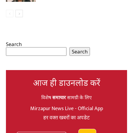
Search
Search
आज ही डाउनलोड करें
विशेष
समाचार
सामग्री के लिए
Mirzapur News Live - Official App
हर वक्त खबरों का अपडेट