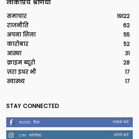
लोकप्रिय श्रेणियां
समाचार
19122
राजनीति
62
अपना ज़िला
55
कारोबार
52
आस्था
31
क्राइम ब्यूरो
28
ज़रा इधर भी
17
स्वास्थ्य
17
STAY CONNECTED
लाइक करें
18,000
फैंस
फॉलो करें
1,791
फॉलोवर