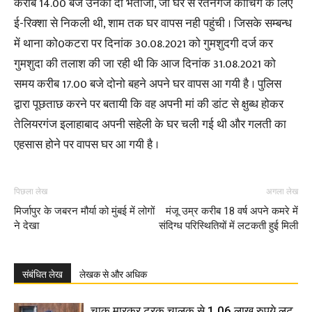
करीब 14.00 बजे उनकी दो भतीजी, जो घर से रतनगंज कोचिंग के लिए
ई-रिक्शा से निकली थी, शाम तक घर वापस नही पहुंची । जिसके सम्बन्ध
में थाना को0कटरा पर दिनांक 30.08.2021 को गुमशुदगी दर्ज कर
गुमशुदा की तलाश की जा रही थी कि आज दिनांक 31.08.2021 को
समय करीब 17.00 बजे दोनो बहने अपने घर वापस आ गयी है । पुलिस
द्वारा पूछताछ करने पर बतायी कि वह अपनी मां की डांट से क्षुब्ध होकर
तेलियरगंज इलाहाबाद अपनी सहेली के घर चली गई थी और गलती का
एहसास होने पर वापस घर आ गयी है ।
पिछला लेख
अगला लेख
मिर्जापुर के जबरन मौर्या को मुंबई में लोगों
मंजू उम्र करीब 18 वर्ष अपने कमरे में
ने देखा
संदिग्ध परिस्थितियों में लटकती हुई मिली
संबंधित लेख
लेखक से और अधिक
चाकू मारकर ट्रक चालक से 1.06 लाख रुपये लूट