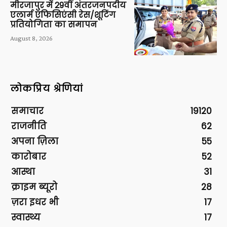
मीरजापुर में 29वीं अंतरजनपदीय
एलार्म एफिसिएंसी रेस/शूटिंग
प्रतियोगिता का समापन
August 8, 2026
लोकप्रिय श्रेणियां
समाचार
19120
राजनीति
62
अपना ज़िला
55
कारोबार
52
आस्था
31
क्राइम ब्यूरो
28
ज़रा इधर भी
17
स्वास्थ्य
17