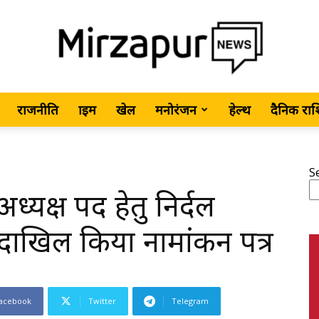
राजनीति
क्राइम
खेल
मनोरंजन
हेल्थ
दैनिक रा
MirzapurNews.com
S
यक्ष पद हेतु निर्दल
•
 ने दाखिल किया नामांकन पत्र
acebook
Twitter
Telegram
Hindi